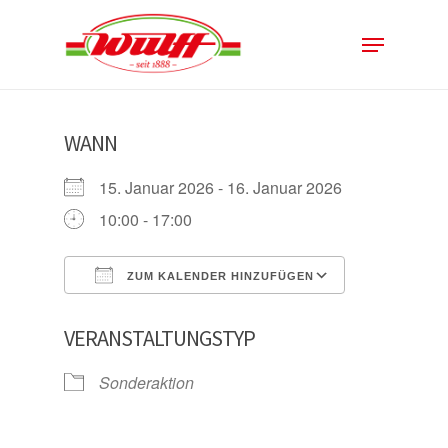
Skip
Menu
to
Close
main
Menu
content
WANN
15. Januar 2026 - 16. Januar 2026
10:00 - 17:00
ZUM KALENDER HINZUFÜGEN
ICS herunterladen
Google Kal
VERANSTALTUNGSTYP
Sonderaktion