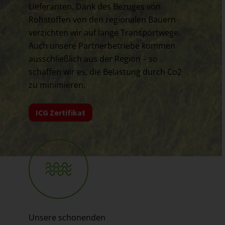
Lieferanten. Dank des Bezuges von
Rohstoffen von den regionalen Bauern
verzichten wir auf lange Transportwege.
Auch unsere Partnerbetriebe kommen
ausschließlich aus der Region – so
schaffen wir es, die Belastung durch Co2
zu minimieren.
ICG Zertifikat
Unsere schonenden