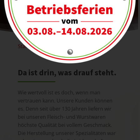
Startseite
»
Qualität
Da ist drin, was drauf steht.
Wie wertvoll ist es doch, wenn man
vertrauen kann. Unsere Kunden können
es. Denn seit über 130 Jahren liefern wir
bei unseren Fleisch- und Wurstwaren
höchste Qualität bei vollem Geschmack.
Die Herstellung unserer Spezialitäten war