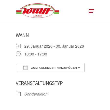
Skip
Menu
to
Close
main
Menu
content
WANN
29. Januar 2026 - 30. Januar 2026
10:00 - 17:00
ZUM KALENDER HINZUFÜGEN
ICS herunterladen
Google Kal
VERANSTALTUNGSTYP
Sonderaktion